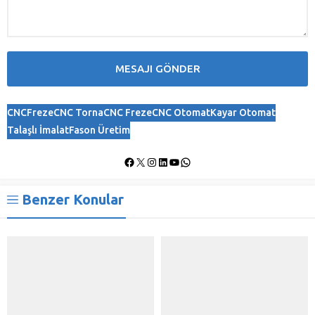
CNC
Freze
CNC Torna
CNC Freze
CNC Otomat
Kayar Otomat
Talaşlı İmalat
Fason Üretim
Benzer Konular